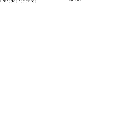
Ver todo
Entradas recientes
Comentarios
Escribir un comentario...