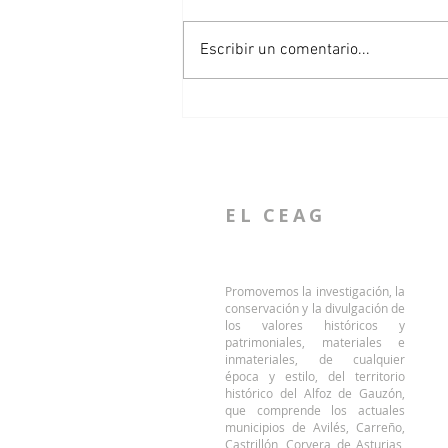
Escribir un comentario...
El CEAG conduce una visita
patrimonial al conjunto de
Raíces Viejo
EL CEAG
Promovemos la investigación, la
conservación y la divulgación de
los valores históricos y
patrimoniales, materiales e
inmateriales, de cualquier
época y estilo, del territorio
histórico del Alfoz de Gauzón,
que comprende los actuales
municipios de Avilés, Carreño,
Castrillón, Corvera de Asturias,