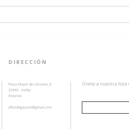
Fe Santoveña diserta sobre la
El C
manta candasina en su
miem
discurso de ingreso como
Sant
académica del CEAG
Aleja
Here
DIRECCIÓN
Únete a nuestra lista 
Plaza Mayor de Llaranes, 6
33460 - Avilés
Dirección de correo electrón
Asturias
alfozdegauzon@gmail.com