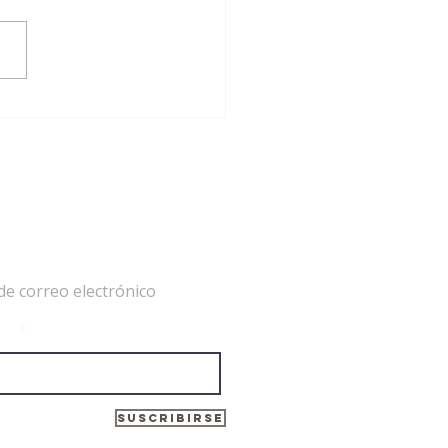
EAG nombra cuatro nuevos
bros académicos: Fe
oveña, Ramón Rodríguez,
ndro García y Cristina
dia
de correo electrónico
ico
Suscribirse