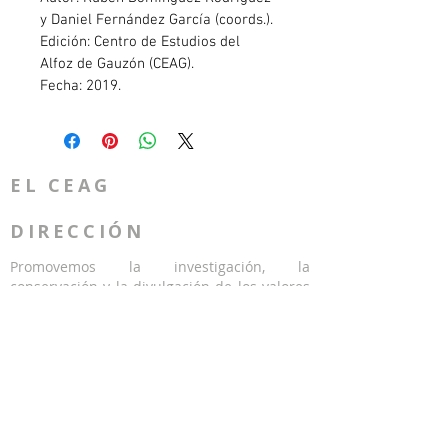
y Daniel Fernández García (coords.).
Edición: Centro de Estudios del 
Alfoz de Gauzón (CEAG).
Fecha: 2019.
EL CEAG
DIRECCIÓN
Promovemos la investigación, la
conservación y la divulgación de los valores
históricos y patrimoniales, materiales e
inmateriales, de cualquier época y estilo, del
territorio histórico del Alfoz de Gauzón, que
comprende los actuales municipios de
Avilés, Carreño, Castrillón, Corvera de
Asturias, Gozón e Illas (Principado de
Asturias).