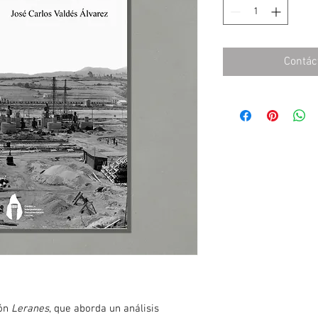
Contác
ón 
Leranes
, que aborda un análisis 