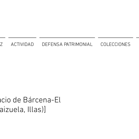
OZ
ACTIVIDAD
DEFENSA PATRIMONIAL
COLECCIONES
acio de Bárcena-El
izuela, Illas)]