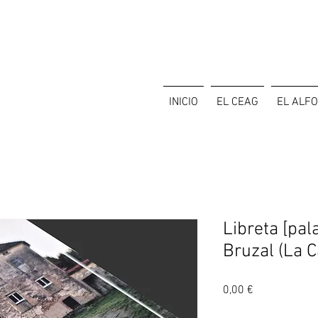
INICIO
EL CEAG
EL ALF
Libreta [pal
Bruzal (La Ca
Precio
0,00 €