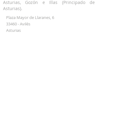
Asturias, Gozón e Illas (Principado de
Asturias).
Plaza Mayor de Llaranes, 6
33460 - Avilés
Asturias
alfozdegauzon@gmail.com
Únete a nuestra lista de correo
electrónico
Dirección de correo electrónico
Suscribirse