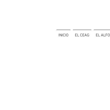
INICIO
EL CEAG
EL ALF