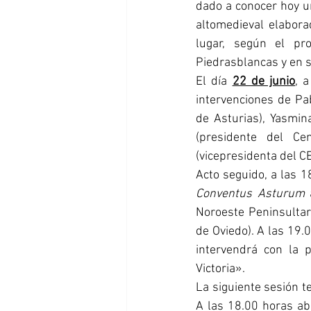
dado a conocer hoy un
altomedieval elaborad
lugar, según el pr
Piedrasblancas y en s
El día 
22 de junio
, 
intervenciones de Pab
de Asturias), Yasmin
(presidente del C
(vicepresidenta del CE
Conventus Asturum
 
Noroeste Peninsultar
de Oviedo). A las 19.
intervendrá con la 
Victoria».
La siguiente sesión t
A las 18.00 horas abr