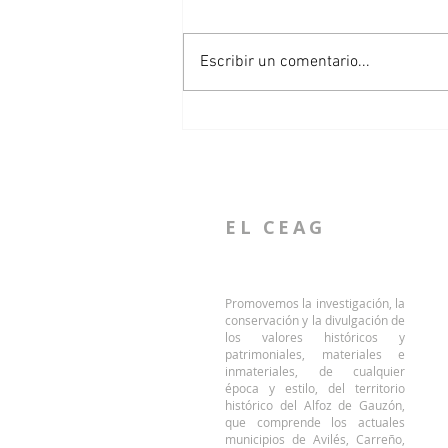
Escribir un comentario...
El CEAG conduce una visita
patrimonial al conjunto de
Raíces Viejo
EL CEAG
Promovemos la investigación, la
conservación y la divulgación de
los valores históricos y
patrimoniales, materiales e
inmateriales, de cualquier
época y estilo, del territorio
histórico del Alfoz de Gauzón,
que comprende los actuales
municipios de Avilés, Carreño,