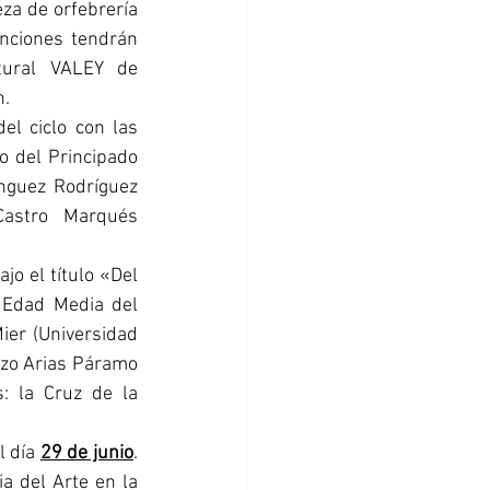
za de orfebrería 
enciones tendrán 
tural VALEY de 
n.
el ciclo con las 
o del Principado 
nguez Rodríguez 
astro Marqués 
Acto seguido, a las 18.15 horas, está prevista la primera de las conferencias. Bajo el título «Del 
 Edad Media del 
er (Universidad 
nzo Arias Páramo 
 la Cruz de la 
 día 
29 de junio
. 
a del Arte en la 