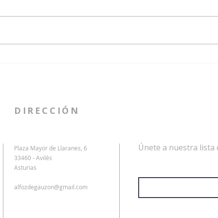
Fe Santoveña diserta sobre la
El C
manta candasina en su
miem
discurso de ingreso como
Sant
académica del CEAG
Aleja
Here
DIRECCIÓN
Únete a nuestra lista 
Plaza Mayor de Llaranes, 6
33460 - Avilés
Dirección de correo electrón
Asturias
alfozdegauzon@gmail.com