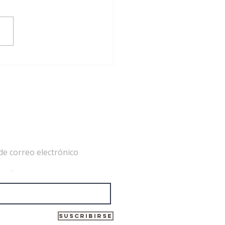
EAG nombra cuatro nuevos
bros académicos: Fe
oveña, Ramón Rodríguez,
ndro García y Cristina
dia
de correo electrónico
ico
Suscribirse