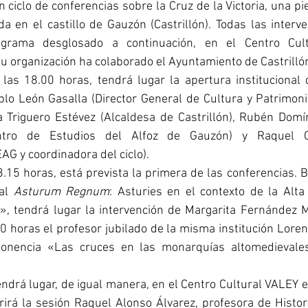
 ciclo de conferencias sobre la Cruz de la Victoria, una pie
a en el castillo de Gauzón (Castrillón). Todas las interv
ograma desglosado a continuación, en el Centro Cul
u organización ha colaborado el Ayuntamiento de Castrilló
a las 18.00 horas, tendrá lugar la apertura institucional d
lo León Gasalla (Director General de Cultura y Patrimoni
a Triguero Estévez (Alcaldesa de Castrillón), Rubén Domí
entro de Estudios del Alfoz de Gauzón) y Raquel C
AG y coordinadora del ciclo).
al 
Asturum Regnum
: Asturies en el contexto de la Alta
», tendrá lugar la intervención de Margarita Fernández Mi
00 horas el profesor jubilado de la misma institución Lore
ponencia «Las cruces en las monarquías altomedievales:
endrá lugar, de igual manera, en el Centro Cultural VALEY el
irá la sesión Raquel Alonso Álvarez, profesora de Histori