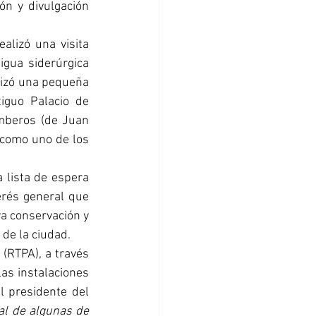
n y divulgación 
alizó una visita 
gua siderúrgica 
lizó una pequeña 
guo Palacio de 
mberos (de Juan 
 como uno de los 
 lista de espera 
erés general que 
ya conservación y 
 de la ciudad.
(RTPA), a través 
s instalaciones 
l presidente del 
al de algunas de 