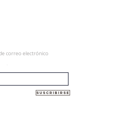
de correo electrónico
EAG nombra cuatro nuevos
ico
bros académicos: Fe
oveña, Ramón Rodríguez,
ndro García y Cristina
dia
Suscribirse