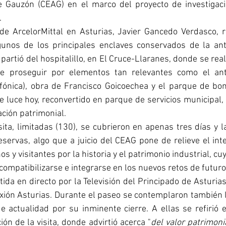
e Gauzón (CEAG) en el marco del proyecto de investigació
.
e ArcelorMittal en Asturias, Javier Gancedo Verdasco, re
lgunos de los principales enclaves conservados de la anti
rtió del hospitalillo, en El Cruce-Llaranes, donde se rea
de proseguir por elementos tan relevantes como el anti
fónica), obra de Francisco Goicoechea y el parque de bo
luce hoy, reconvertido en parque de servicios municipal,
ación patrimonial.
sita, limitadas (130), se cubrieron en apenas tres días y la
servas, algo que a juicio del CEAG pone de relieve el int
os y visitantes por la historia y el patrimonio industrial, cu
compatibilizarse e integrarse en los nuevos retos de futuro
ida en directo por la Televisión del Principado de Asturias 
ión Asturias. Durante el paseo se contemplaron también la
e actualidad por su inminente cierre. A ellas se refirió e
ón de la visita, donde advirtió acerca "
del valor patrimoni