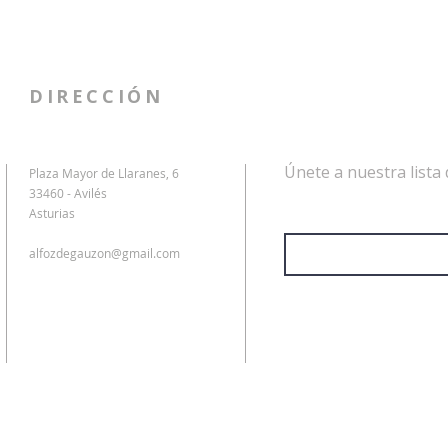
DIRECCIÓN
Únete a nuestra lista 
Plaza Mayor de Llaranes, 6
Fe Santoveña diserta sobre la
El C
33460 - Avilés
Dirección de correo electrón
Asturias
manta candasina en su
miem
discurso de ingreso como
Sant
alfozdegauzon@gmail.com
académica del CEAG
Aleja
Here