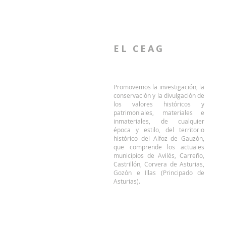
EL CEAG
Promovemos la investigación, la
conservación y la divulgación de
El CEAG conduce una visita
los valores históricos y
patrimonial al conjunto de
patrimoniales, materiales e
Raíces Viejo
inmateriales, de cualquier
época y estilo, del territorio
histórico del Alfoz de Gauzón,
que comprende los actuales
municipios de Avilés, Carreño,
Castrillón, Corvera de Asturias,
Gozón e Illas (Principado de
Asturias).