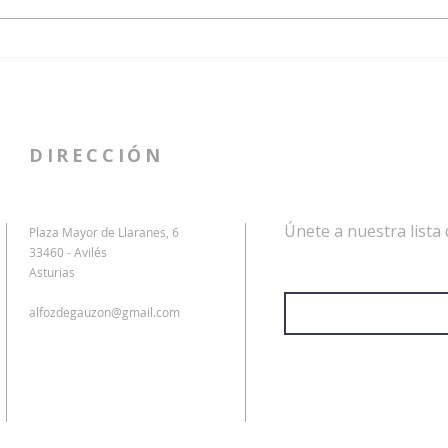
Fe Santoveña diserta sobre la
El C
manta candasina en su
miem
discurso de ingreso como
Sant
académica del CEAG
Aleja
Here
DIRECCIÓN
Únete a nuestra lista 
Plaza Mayor de Llaranes, 6
33460 - Avilés
Dirección de correo electrón
Asturias
alfozdegauzon@gmail.com