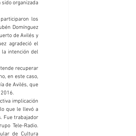
 sido organizada 
 
articiparon los 
Rubén Domínguez 
erto de Avilés y 
ez agradeció el 
la intención del 
etende recuperar 
o, en este caso, 
a de Avilés, que 
 2016. 
tiva implicación 
o que le llevó a 
. Fue trabajador 
upo Tele-Radio. 
lar de Cultura 