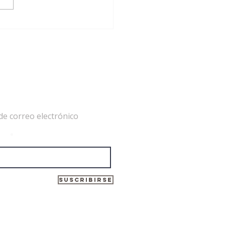
EAG nombra cuatro nuevos
bros académicos: Fe
oveña, Ramón Rodríguez,
ndro García y Cristina
dia
de correo electrónico
ico
Suscribirse