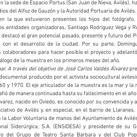
 la sede de Espacio Portus (San Juan de Nieva, Avilés), ha
ios del Alfoz de Gauzón y la Autoridad Portuaria de Avilés.
en la que estuvieron presentes los hijos del fotógrafo, p
os entidades organizadoras, Santiago Rodríguez Vega y 
 destacó el gran potencial pasado, presente y futuro del Pu
 con el desarrollo de la ciudad. Por su parte, Domíngu
 colaboradores para hacer posible el proyecto y adelantó 
álogo de la muestra en los primeros meses del año.
ar. A través del objetivo de José Carlos Valdés Álvarez
 pr
documental producido por el activista sociocultural avilesin
0 y 1970. El eje articulador de la muestra es la mar y la rí
afió de manera continuada hasta su fallecimiento en el año
varez, nacido en Oviedo, es conocido por su convencida y ac
iativo de Avilés y, en especial, en el barrio de Llaranes, l
 la Labor Voluntaria de manos del Ayuntamiento de Avilés
nal Siderúrgica, S.A. (ENSIDESA) y presidente de su Gr
o del Grupo de Teatro Santa Bárbara y del Club Popu