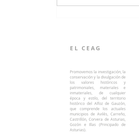
El CEAG conduce una visita
patrimonial al conjunto de
Raíces Viejo
EL CEAG
Promovemos la investigación, la
conservación y la divulgación de
los valores históricos y
patrimoniales, materiales e
inmateriales, de cualquier
época y estilo, del territorio
histórico del Alfoz de Gauzón,
que comprende los actuales
municipios de Avilés, Carreño,
Castrillón, Corvera de Asturias,
Gozón e Illas (Principado de
Asturias).