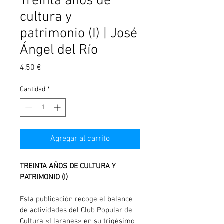
Treinta años de
cultura y
patrimonio (I) | José
Ángel del Río
Precio
4,50 €
Cantidad
*
Agregar al carrito
TREINTA AÑOS DE CULTURA Y 
PATRIMONIO (I)
Esta publicación recoge el balance 
de actividades del Club Popular de 
Cultura «Llaranes» en su trigésimo 